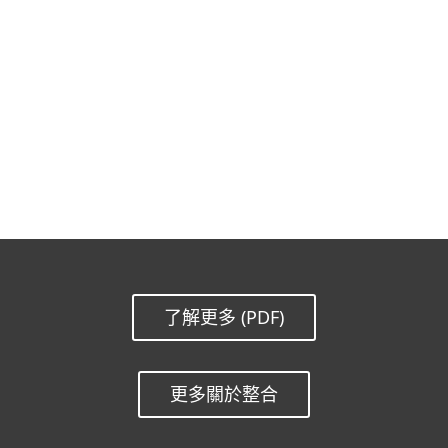
文檔
下載選項
回到簡單的下載
選擇其他產品版本
了解更多 (PDF)
更多關於整合