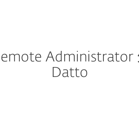
計劃
下載 ERA 外掛程式 for Datto RMM
合作夥伴
為什麼選擇 ESET？
emote Administrato
Datto
載
下載