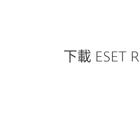
家用版
商用版
TW
Business
ESET Partner
ESET集成
平台
解決方案
服務
下載 ESET R
配置下