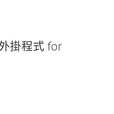
關於 ESET
部落格
購物車
TAIWAN
商业销售
客戶專區
r 外掛程式 for
文檔
下載選項
回到簡單的下載