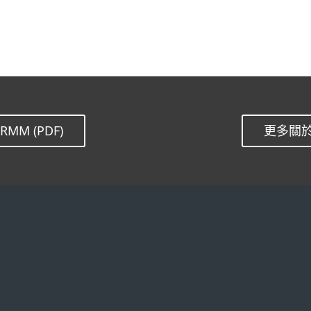
RMM (PDF)
更多關
下載試用
合作夥伴
下載試用家用產品
與ESET合作
已購買家用授權
銷售通路
申請試用企業產品
經銷商計劃
已購買企業授權
MSP計劃