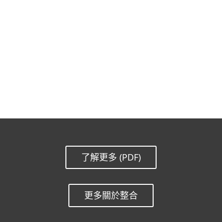
文檔
下載選項
回到簡單的下載
選擇其他產品版本
了解更多 (PDF)
更多關於整合