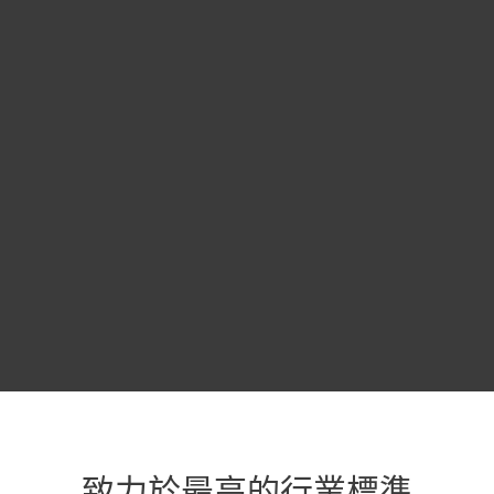
ESET Full Disk Encryption
ESET Endpoint Encryption
ESET Cloud Office Security
ESET LiveGuard Advanced
ESET PROTECT
ESET PROTECT Cloud