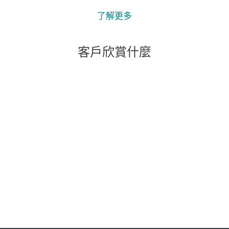
了解更多
客戶欣賞什麼
"我們得到的支持和幫助給我們留下了最深刻
的印象。 除了成為一款出色的產品之外，我
們得到的出色關懷和支持也是真正促使我們
將 Primoris 的所有系統整體遷移到 ESET 的
原因。"
Joshua Collins,
數據中心運營經理； 美國第一服務公司； 4,000 多
個座位
閱讀更多