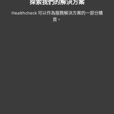
探索我們的解決方案
Healthcheck 可以作為服務解決方案的一部分購
買。
ESET PROTECT Advanced
獲得針對零日威脅和勒索軟件的一流端點保護。 具
有易於使用的雲或本地管理的跨平台解決方案。 包
括：
文件服務器安全
高級威脅防禦
全盤加密