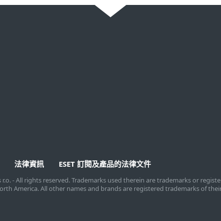
下載試用
合作夥伴
下載試用家用產品
與ESET合作
已購買家用授權
銷售通路
申請試用企業產品
經銷商計劃
已購買企業授權
MSP計劃
技術聯盟
法律資訊
ESET 訂閱及產品的法律文件
s r.o. - All rights reserved. Trademarks used therein are trademarks or regis
T North America. All other names and brands are registered trademarks of thei