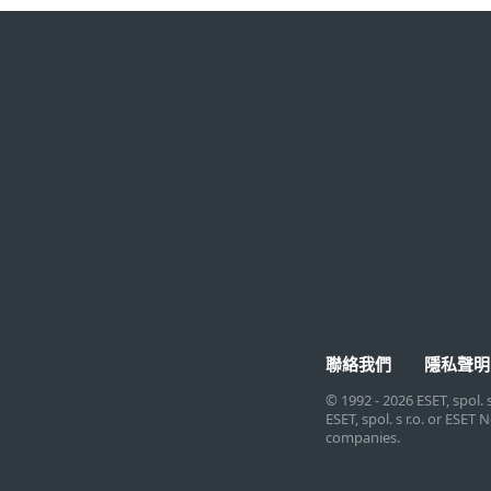
家庭用戶
企業用戶
所有家庭用戶產品
家庭辦公室及小型公司
ESET Small Business
中大型公司
Security
大型企業
連結檢查工具
企業版服務
線上掃描
企業版許可證
Android 免費病毒掃描
聯絡我們
隱私聲明
© 1992 - 2026 ESET, spol. 
ESET, spol. s r.o. or ESE
companies.