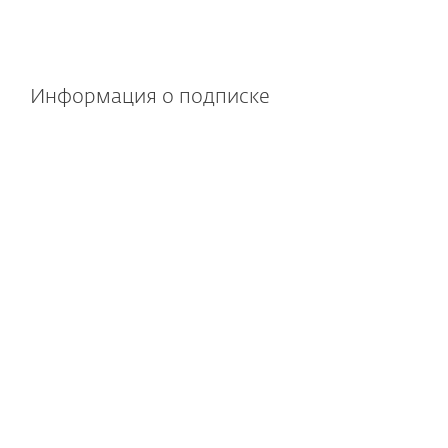
характеристики
Информация о подписке
В состав входит облачное
и локальное управление
Платформа для удаленного
управления доступна
для развертывания локально
или в облаке. Отсутствует
необходимость в покупке
и обслуживании дополнительного
оборудования.
Гибкая подписка