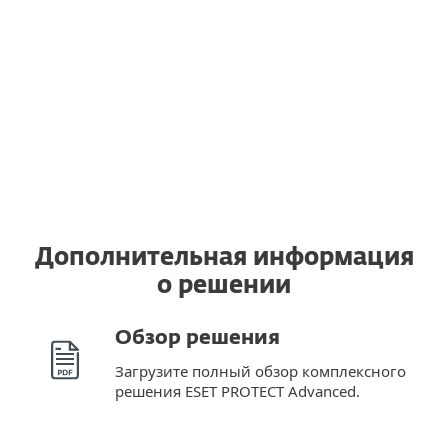
действующую лицензию ESET после
перехода на новый компьютер, даже
если последний работает
под управлением другой
операционной системы.
Дополнительная информация
о решении
Обзор решения
Загрузите полный обзор комплексного
решения ESET PROTECT Advanced.