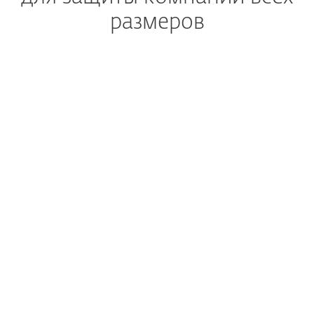
размеров
РАСШИРЕННЫЙ АНАЛИЗ В ОБЛАКЕ
Помогает предотвращать
«0-дневные» угрозы
ШИФРОВАНИЕ В ОДИН КЛИК
Позволяет безопасно
хранить корпоративные
данные
МОЩНАЯ МНОГОУРОВНЕВАЯ ТЕХНОЛОГИЯ
Защищает компьютеры,
мобильные телефоны
и файловые серверы