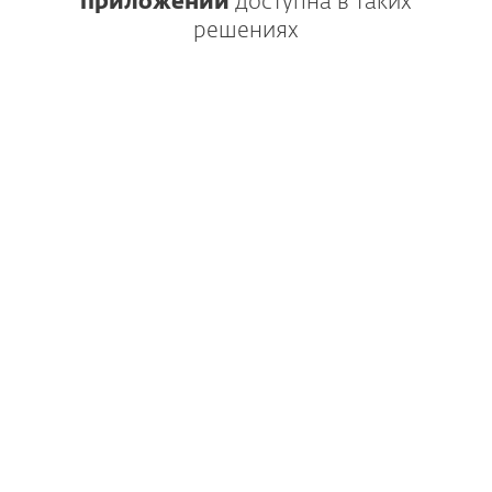
приложений
доступна в таких
решениях
Многоуровневая защита
рабочих станций,
облачных приложений
и электронной почты.
ПОДРОБНЕЕ
Компоненты: