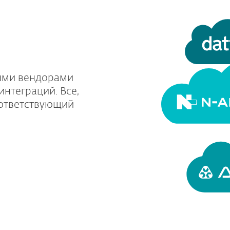
ными вендорами
нтеграций. Все,
оответствующий