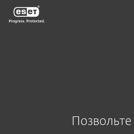
ESET
UA-RU
Для бизнеса
Партнерство з ESET
Позвольте