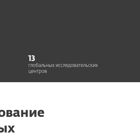
13
глобальных исследовательских
центров
ование
ных