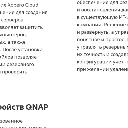
обеспечение для ре
ие Xopero Cloud
и восстановления да
шение для создания
в существующую ИТ-
 серверов
компании. Решение 
озволяет защитить
и развернуть, а упр
мпьютеров,
понятное и простое. 
х, а также
управлять резервны
. После установки
их точность и созда
айлов позволяет
конфигурации учетно
ми резервного
при желании удален
и проверять
ройств QNAP
зованное