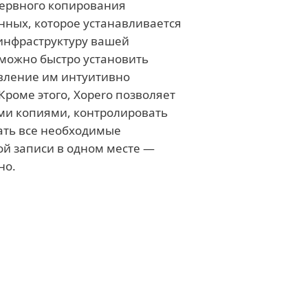
зервного копирования
нных, которое устанавливается
инфраструктуру вашей
можно быстро установить
авление им интуитивно
Кроме этого, Xopero позволяет
ми копиями, контролировать
вать все необходимые
й записи в одном месте —
но.