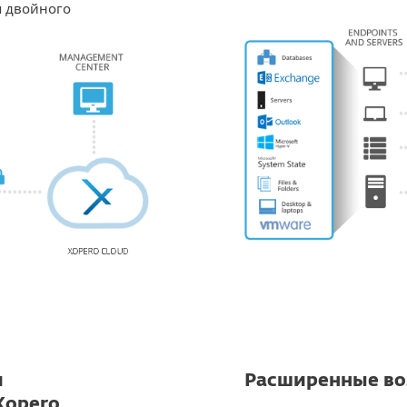
я двойного
и
Расширенные во
Xopero