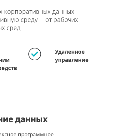
их корпоративных данных
ивную среду – от рабочих
х сред.
Удаленное
нии
управление
редств
ние данных
ексное программное