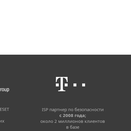
ESET
ISP партнер по безопасности
с 2008 года;
их
около 2 миллионов клиентов
в базе