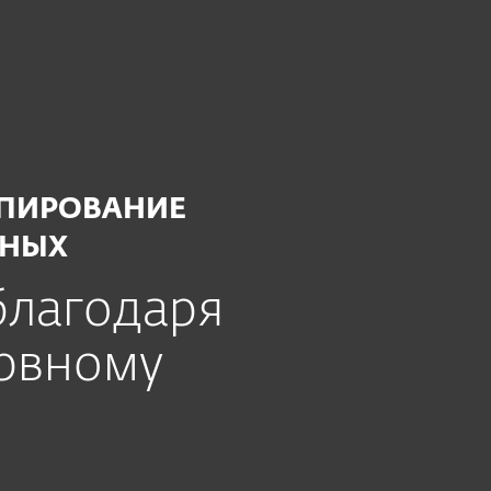
ОПИРОВАНИЕ
ННЫХ
благодаря
рвному