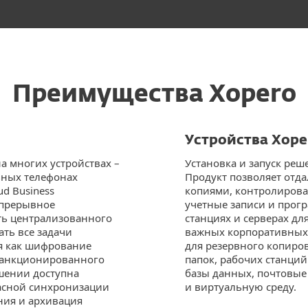
Преимущества Xopero
Устройства Xop
а многих устройствах –
Установка и запуск реш
ьных телефонах
Продукт позволяет отд
ud Business
копиями, контролироват
епрерывное
учетные записи и прог
ть централизованного
станциях и серверах д
ть все задачи
важных корпоративных
мя как шифрование
для резервного копиро
есанкционированного
папок, рабочих станций
ешении доступна
базы данных, почтовые 
асной синхронизации
и виртуальную среду.
ния и архивация