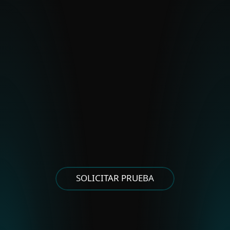
Polonium
Stealth Falcon
Strongpity
Otros grupos de Europa del Este
Asylum Ambuscade
Cloud Atlas
FrostyNeighbor
MoustachedBouncer
Winter Vivern
XDSpy
Otros grupos de Asia Oriental
SOLICITAR PRUEBA
APT-C-60
Alineado con Corea del Norte
Andariel