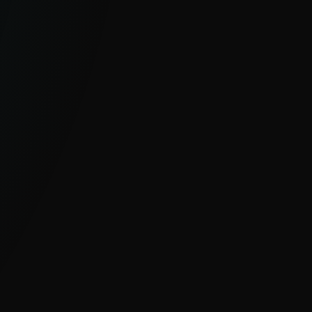
VISIBILIDAD GLOBAL Y ÚNICA
Con millones de sensores y gran
visibilidad en regiones difíciles de
observar, ESET ofrece una visión clara de
amenazas cibernéticas globales y
emergentes.