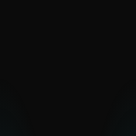
SaintBear
SandWorm
Sednit
The Dukes
Turla
UAC-0099
Vermin
Zebrocy
Alineado con Pakistán
Transparent Tribe
Otros grupos de Medio Oriente
Arid Viper
Bahamut
Bibigun
BladeHawk