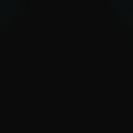
Seguimiento de actores APT y
campañas en evolución
Los reportes de APT y los feeds de IoC de
ESET brindan conciencia situacional
continua
Tiempo de respuesta ante amenazas
o feeds abrumadores
AI Advisor, acceso a MISP, feeds curados y