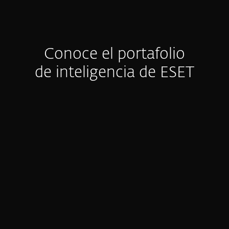
Conoce el portafolio
de inteligencia de ESET
Reportes de APT
Con millones de sensores y gran
visibilidad en regiones difíciles de
observar, ESET ofrece una visión clara de
amenazas cibernéticas globales y
emergentes.