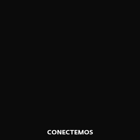
Alineado con Asia Central
Sturgeonphisher
Resumen de la solución
Obtén una visión a fondo de la solución
con descripciones detalladas y aspectos
destacados de sus funciones.
DESCARGAR PDF
CONECTEMOS