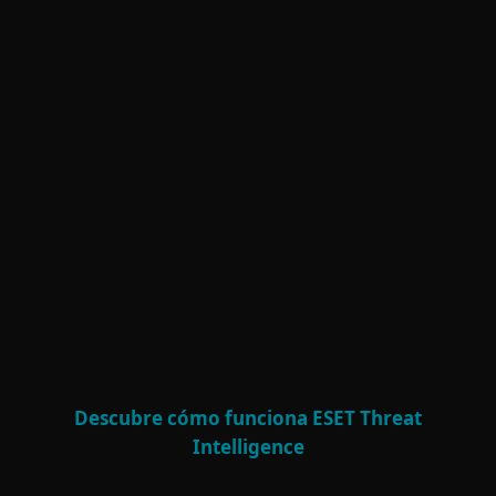
INSIGHTS A PROFUNDIDAD Y ACCESO A
ANALISTAS
Reportes exclusivos de APT y eCrime,
feeds de IoC en tiempo real, insights de AI
Advisor y sesiones directas con analistas
habilitan una defensa proactiva y la toma
de decisiones estratégicas.
Descubre cómo funciona ESET Threat
Intelligence