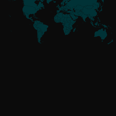
Conoce a los actores
de amenazas
Sin afiliación
GoldenJackal
Alineado con Rusia
Attor
Buhtrap
Callisto
Gamaredon
GreenCube
InvisiMole
Operation Texonto
RomCom