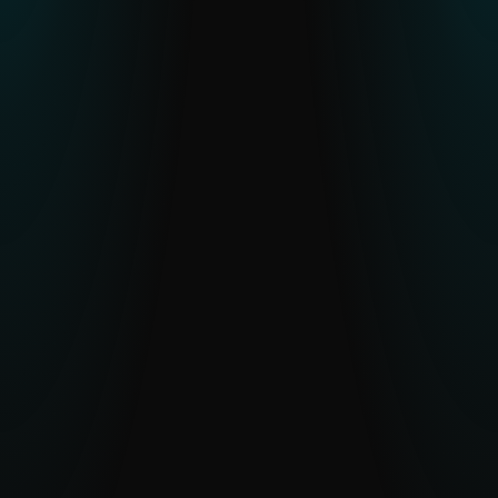
Limitaciones de recursos o brechas
de habilidades en equipos de CTI
La inteligencia verificada por humanos y
el acceso opcional a analistas reducen la
carga de trabajo y aceleran la
comprensión.