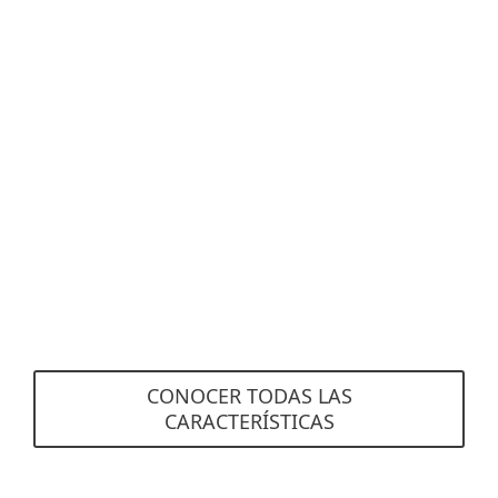
filtración fuera de la empresa.
Gestión centralizada
Control total de las funciones de suscripción y
software, la política de seguridad y las claves de
cifrado desde una consola dedicada de ESET
Endpoint Encryption.
CONOCER TODAS LAS
CARACTERÍSTICAS
Requisitos del sistema