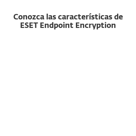
Conozca las características de
ESET Endpoint Encryption
Tecnología patentada
Aprovecha tecnología patentada para proteger
los datos de empresas de todos los tamaños.
Gestionado mediante un proxy patentado,
elimina las conexiones entrantes de riesgo desde
la internet pública, lo que lo hace perfecto para
usuarios remotos. Su exclusivo sistema de claves
de cifrado compartidas garantiza una
colaboración segura entre grupos de usuarios.