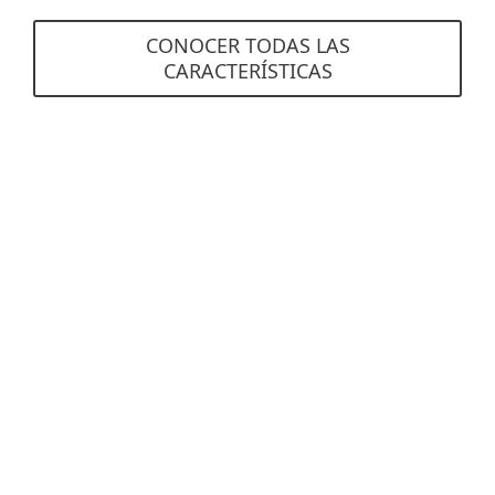
CONOCER TODAS LAS
CARACTERÍSTICAS
Requisitos del sistema
Sistemas operativos compatibles
Windows
macOS
Ver especificaciones detalladas aquí
Nota:
Las funciones y la disponibilidad
pueden variar según el sistema operativo y