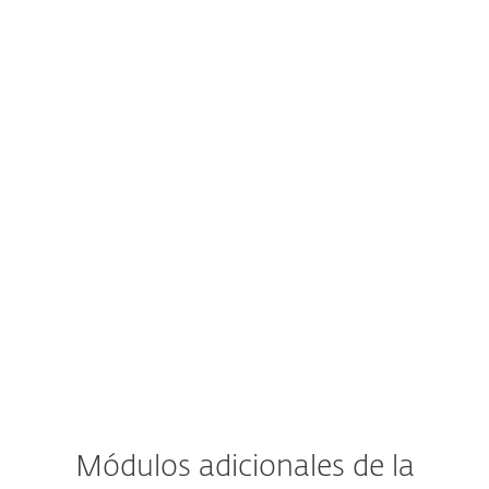
Cifrado completo de disco
Cifrado de medios extraíbles
Cifrado de archivos y carpetas
Discos virtuales y archivos cifrados
Administración centralizada
Módulos adicionales de la