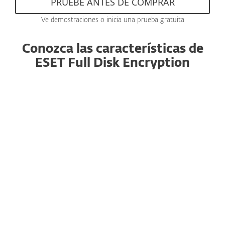
PRUEBE ANTES DE COMPRAR
Ve demostraciones o inicia una prueba gratuita
Conozca las características de
ESET Full Disk Encryption
Gestión de todas las soluciones desde
una única consola
ESET Full Disk Encryption funciona dentro de la
consola ESET PROTECT, lo que ayuda a los
administradores a ahorrar tiempo gracias a la
familiaridad con el entorno y los conceptos de
administración existentes.