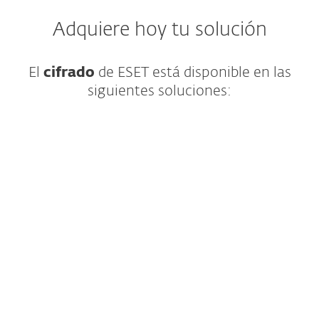
Adquiere hoy tu solución
El
cifrado
de ESET está disponible en las
siguientes soluciones:
Elimina ransomware y amenazas 0-day
con tecnología de sandboxing en la nube
YEAR