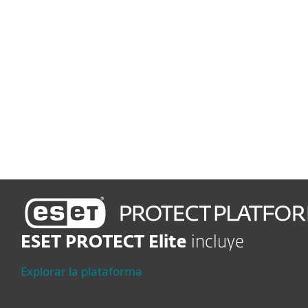
lleguen a los buzones de
correo de los usuarios
Gestión de vulnerabilidades y parches
Rastrea y parchea
vulnerabilidades
automáticamente
ESET PROTECT Elite
incluye
Explorar la plataforma