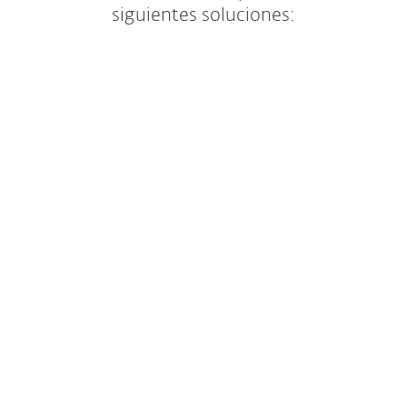
siguientes soluciones:
Seguridad para aplicaciones en la nube y
endpoints con protección en múltiples
niveles
YEAR