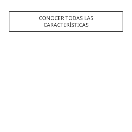
CONOCER TODAS LAS
CARACTERÍSTICAS
Requisitos del sistema
Navegadores compatibles
Mozilla Firefox
Microsoft Edge
Google Chrome
Opera
Safari