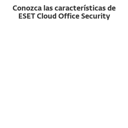
Conozca las características de
ESET Cloud Office Security
Antispam
Ahora, a través de un motor con rendimiento
mejorado, este componente filtra todos los
correos no deseados y mantiene las cuentas de
los usuarios libres de mensajes no solicitados.
Anti-Phishing