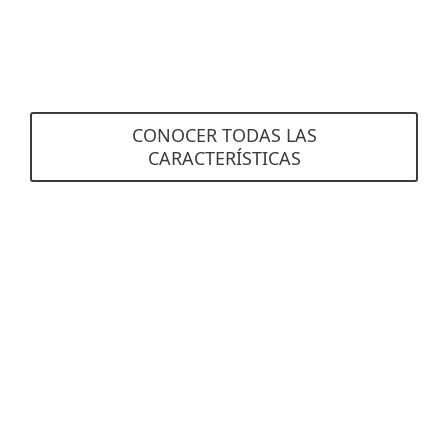
correos electrónicos no deseados que se
pusieron en cuarentena.
CONOCER TODAS LAS
CARACTERÍSTICAS
Requisitos del sistema
Servidores de correo compatibles
Exchange
Ver especificaciones detalladas aquí