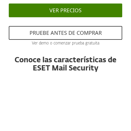
VER PRECIOS
PRUEBE ANTES DE COMPRAR
Ver demo o comenzar prueba gratuita
Conoce las características de
ESET Mail Security
Anti-spam
Con un motor reconocido y con
rendimiento mejorado, este componente
esencial filtra todos los correos