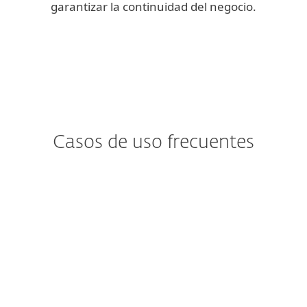
garantizar la continuidad del negocio.
Casos de uso frecuentes
¿Te preocupa el
Ransomware?
El ransomware tiende a ingresar a los
buzones de correo a través de usuarios
desprevenidos.