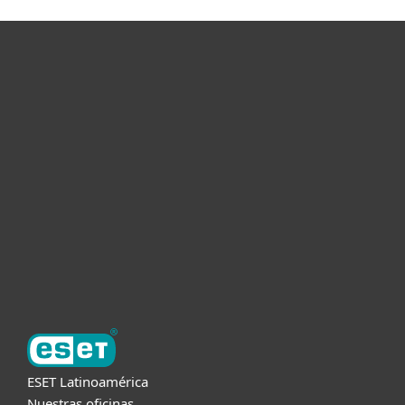
Hogar
Empresas
Partners
Soporte
Acerca de ESET
ESET Latinoamérica
Nuestras oficinas