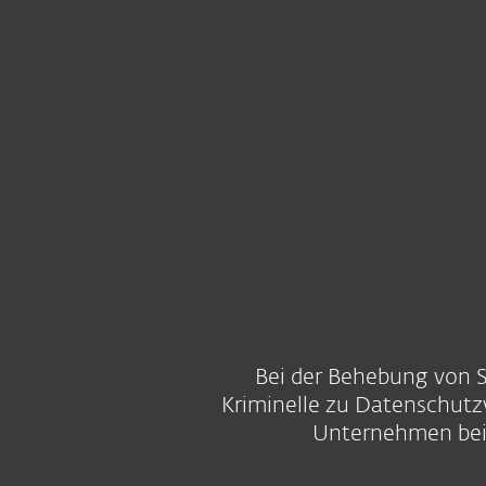
Für Heimanwender
Für 
Schwachstellen- und Patch-Management
Plattform
Lösungen
Bei der Behebung von Si
Kriminelle zu Datenschutzv
Unternehmen bei 