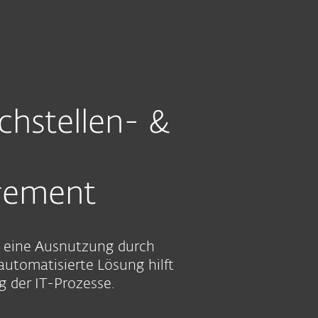
Über ESET
Blog
Onlineshop
Germany
Kundenbereich
hstellen- &
ement
nn eine Ausnutzung durch
automatisierte Lösung hilft
 der IT-Prozesse.