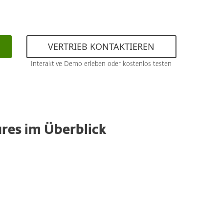
VERTRIEB KONTAKTIEREN
Interaktive Demo erleben oder kostenlos testen
res im Überblick
Berichte und Datenbasis
Behalten Sie ganz einfach den Überblick über
besonders gefährdete Software und Geräte,