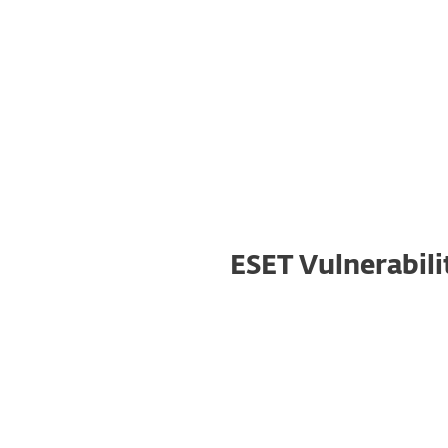
ESET Vulnerabil
Automatische Prüfungen
Automatische Prüfungen mit umgehender
Berichterstattung und zentraler Verwaltung