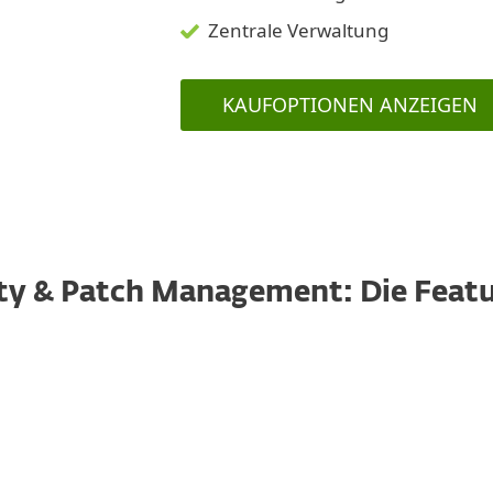
Zentrale Verwaltung
KAUFOPTIONEN ANZEIGEN
ity & Patch Management: Die Featu
Schweregrad-basierte Priorisierung
Priorisieren Sie Schwachstellen entsprechend
ihres Schweregrads. Eine Vielzahl an