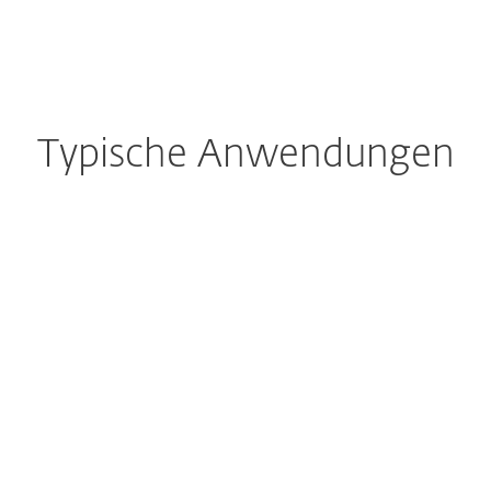
Typische Anwendungen
Besorgt über
Rechtzeitiges Patching?
IT-Teams können schnell überlastet
sein, sodass sie nicht mehr in der Lage
sind, alle genutzten Anwendungen und
Betriebssysteme zu aktualisieren und
folglich mit dem Beheben von