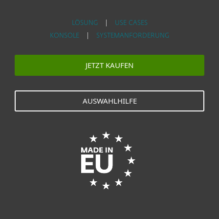
LÖSUNG
|
USE CASES
KONSOLE
|
SYSTEMANFORDERUNG
JETZT KAUFEN
AUSWAHLHILFE