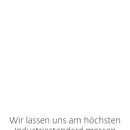
VERTRIE
VERTRIE
Hinterlassen Sie uns hier Ihre Kont
Wir lassen uns am höchsten