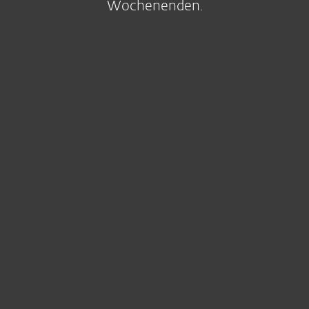
Wochenenden.
Ein guter Start
Unsere Experten unterstützen Sie bei
Bedarf schon bei der Installation Ihrer
ESET Produkte und sorgen so dafür, dass
diese von Beginn an reibungslos laufen.