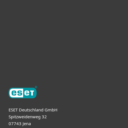
Heimanwender
Unternehmen
ESET Partner
Support
Über ESET
ESET Deutschland GmbH
Spitzweidenweg 32
07743 Jena