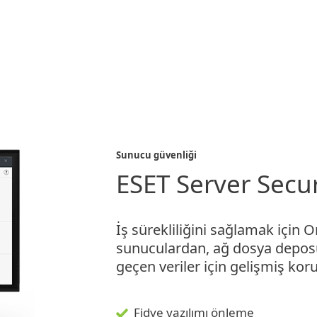
izmetler
İş Ortakları
Neden ESET
Sunucu güvenliği
ESET Server Secur
İş sürekliliğini sağlamak için 
sunuculardan, ağ dosya depos
geçen veriler için gelişmiş kor
Fidye yazılımı önleme