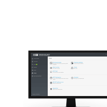
Bireysel
Kurumsal
TR > AZ
Kurumsal
Off canvas - server security
Platform
Çözümler
H