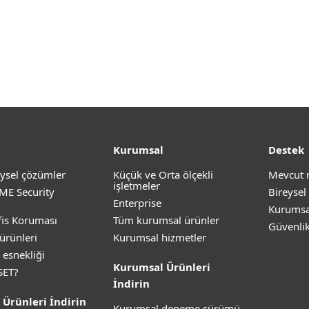
Kurumsal
Destek
ysel çözümler
Küçük ve Orta ölçekli
Mevcut 
işletmeler
ME Security
Bireysel
Enterprise
Kurumsa
is Koruması
Tüm kurumsal ürünler
Güvenli
ürünleri
Kurumsal hizmetler
 esnekliği
Kurumsal Ürünleri
SET?
İndirin
 Ürünleri İndirin
Kurumsal deneme sürümü