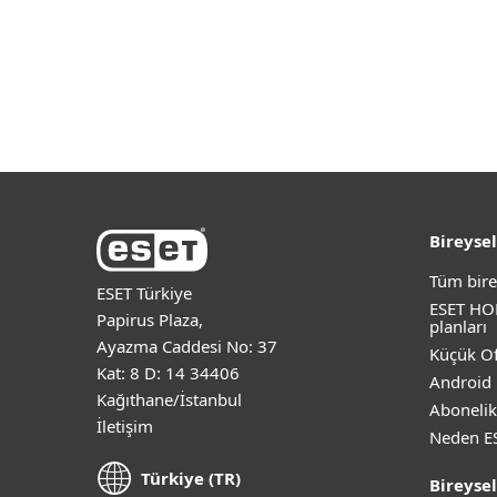
ESET PROTECT konsolla uyumludur.
Bireysel
Tüm bire
ESET Türkiye
ESET HO
Papirus Plaza,
planları
Ayazma Caddesi No: 37
Küçük Of
Kat: 8 D: 14 34406
Android 
Kağıthane/İstanbul
Abonelik
İletişim
Neden E
Türkiye (TR)
Bireysel