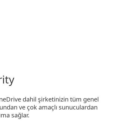
Hakkımızda
Blog
Mağaza
Türkiye
Kurumsal satış
Kullanıcı alanı
ity
OneDrive dahil şirketinizin tüm genel
undan ve çok amaçlı sunuculardan
uma sağlar.