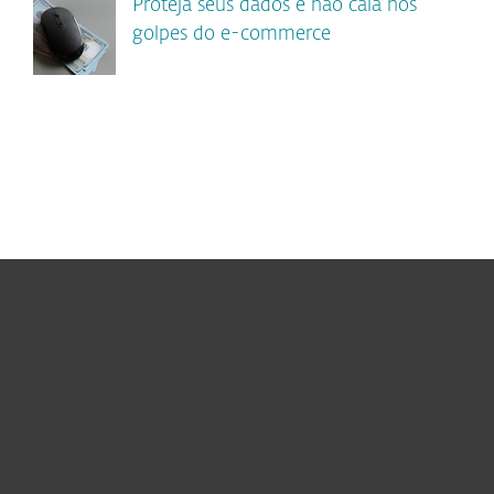
Proteja seus dados e não caia nos
golpes do e-commerce
Usuários Domésticos
Empresas
Parceiros