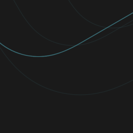
Groupes de ressources pour employés
axés sur la diversité
ESET soutient les femmes en
cybersécurité grâce aux groupes de
ressources pour employés (ERG).
Regardez Viktória Ivanová et Carrie Brown
discuter de l’impact des ERG sur nos
équipes.
Lire maintenant