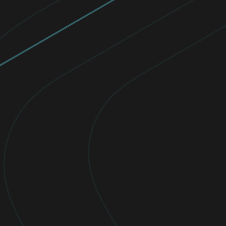
Célébrer les femmes d’exception en
cybersécurité
Depuis 2016, ESET attribue des bourses
d’études pour soutenir les femmes et
souligner leurs réalisations, leur
excellence scolaire et leur engagement à
poursuivre une carrière en STIM.
Lire maintenant