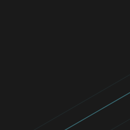
ESET Commute.Protected.
Nous avons évité 10 000 kg de CO2! En
juin 2024, notre communauté mondiale a
utilisé des moyens de transport
écoresponsables et partagé ses trajets
pour protéger la planète.
Lire maintenant