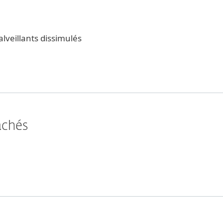
alveillants dissimulés
achés