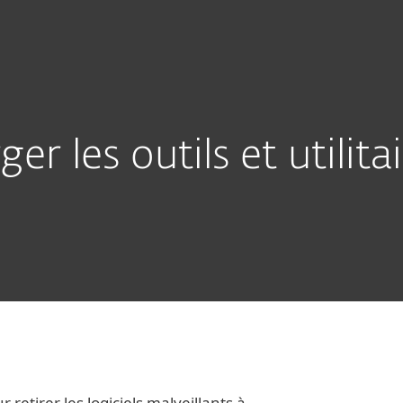
nnels
Partenaires
Télécharger
Pourquoi ESET?
er les outils et utilit
 retirer les logiciels malveillants à