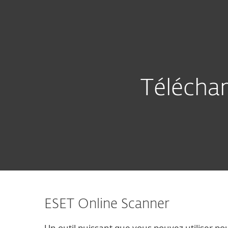
Particuliers
Professio
CA-FR
Télécharger
Outils et utilitaires
Protection pour les particuliers
Télécharg
ESET Online Scanner
Un outil puissant que vous pouvez utiliser pour