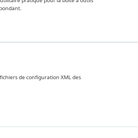
ilitaire pratique pour la boîte à outils
épondant.
 fichiers de configuration XML des