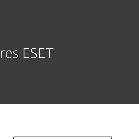
À propos
Blogue
Boutique
CANADA
Espace client
aires ESET