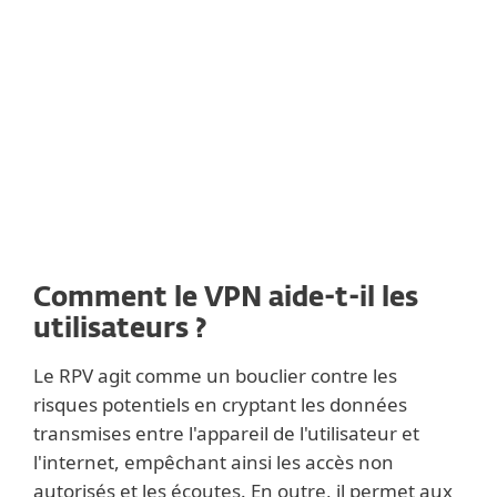
La technologie RPV a été créée en
1996
.
L'acronyme RPV signifie
Réseau privé
virtuel
.
Il prévoit
protection de la vie privée,
sécurité et liberté en ligne
.
Comment le VPN aide-t-il les
utilisateurs ?
Le RPV agit comme un bouclier contre les
risques potentiels en cryptant les données
transmises entre l'appareil de l'utilisateur et
l'internet, empêchant ainsi les accès non
autorisés et les écoutes. En outre, il permet aux