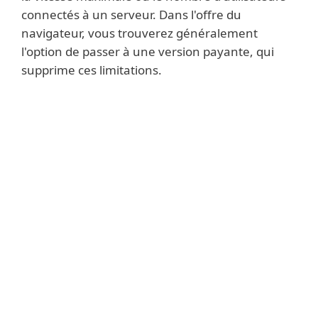
connectés à un serveur. Dans l'offre du
navigateur, vous trouverez généralement
l'option de passer à une version payante, qui
supprime ces limitations.
A few tips for proper use
Assurez-vous que votre RPV est toujours
mise à jour de la dernière version
pour
avoir accès aux meilleures
fonctionnalités et aux mises à jour de
sécurité.
Si vous avez des difficultés à vous
connecter,
essayez de redémarrer
l'application
ou même l'ensemble de
l'appareil. Vous pouvez également