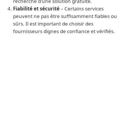
recherche d'une solution gratuite.
Fiabilité et sécurité
– Certains services
peuvent ne pas être suffisamment fiables ou
sûrs. Il est important de choisir des
fournisseurs dignes de confiance et vérifiés.
The Most Well-Known Advantages of a
VPN Connection
Assurer la confidentialité sur Internet
Connexion sécurisée aux réseaux Wi-Fi
publics
Accès sécurisé aux réseaux
d'entreprise depuis n'importe quel
endroit
Protection des données personnelles