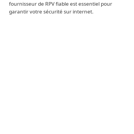
fournisseur de RPV fiable est essentiel pour
garantir votre sécurité sur internet.
Top Criteria for Choosing a Virtual
Private Network
Pour qu'un RPV soit efficace, il doit utiliser
les méthodes de cryptage disponibles les
plus puissantes (qu'il s'agisse d'un service
payant ou gratuit). Ce n'est qu'à cette
condition que votre sécurité en ligne est
garantie.
Qualité de la
Cryptage
Montant of
Données utilisateur
Stocké
Vitesse
Prix