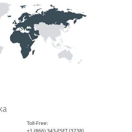
ka
Toll-Free:
+1 (866) 343-ESET (3738)