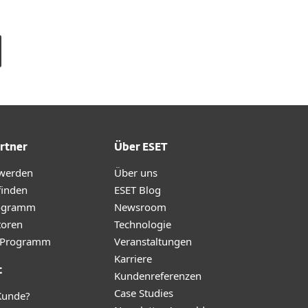
rtner
Über ESET
 werden
Über uns
finden
ESET Blog
ogramm
Newsroom
toren
Technologie
te-Programm
Veranstaltungen
Karriere
t
Kundenreferenzen
Case Studies
Kunde?