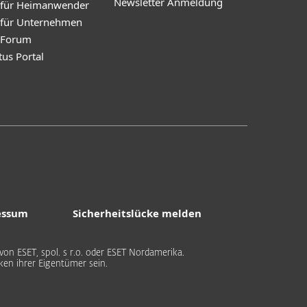
Newsletter Anmeldung
 für Heimanwender
 für Unternehmen
y Forum
tus Portal
essum
Sicherheitslücke melden
on ESET, spol. s r.o. oder ESET Nordamerika.
n ihrer Eigentümer sein.