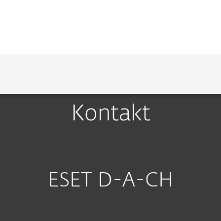
Unternehmen
Für ESET Partner
Über ESET
Kontakt
SET?
TECHNOLOGIE
PRESSE
KARR
Kontakt
ESET D-A-CH