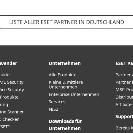
LISTE ALLER ESET PARTNER IN DEUTSCHLAND
wender
Unternehmen
ESET Pa
dukte
Alle Produkte
Partner
ME Security
Kleine & mittlere
Partner 
Unternehmen
ice Security
MSP-Pr
Enterprise Unternehmen
 Produkte
Distribu
Services
rung
Affilia
NIS2
ine Scanner
Suppor
k Checker
Downloads für
SET?
Bereits 
Unternehmen