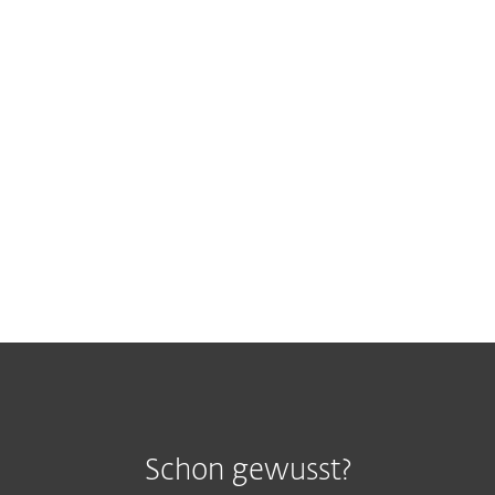
curity-
Inhaber oder
Ande
n?
Entscheidungsträger?
Schon gewusst?