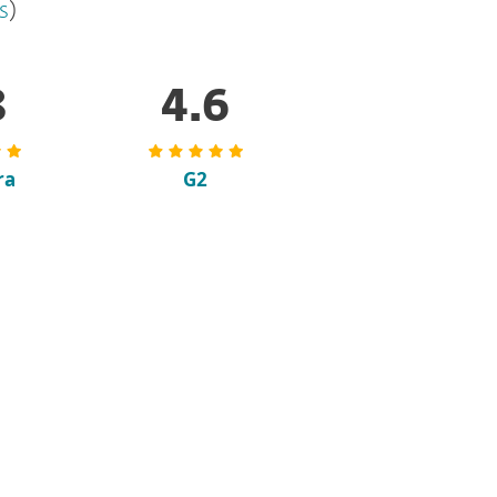
s
)
8
4.6
ra
G2