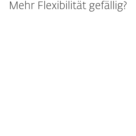
Mehr Flexibilität gefällig?
ESET Produkt
K
V
D
Sichere E-Mail-Kommunikation dank
B
cloudbasierter Sandbox.
g
V
L
Mehr erfahren
M