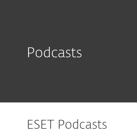
Für Heimanwender
Für 
CH-DE
Über ESET
Presse
Podcasts
Newsroom
Karriere
Podcasts
ESET Podcasts