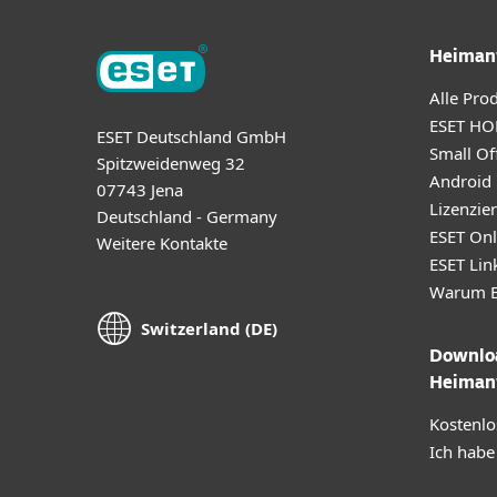
Heiman
Alle Pro
ESET HO
ESET Deutschland GmbH
Small Off
Spitzweidenweg 32
Android
07743 Jena
Lizenzie
Deutschland - Germany
ESET Onl
Weitere Kontakte
ESET Lin
Warum E
Switzerland (DE)
Downloa
Heiman
Kostenlo
Ich habe