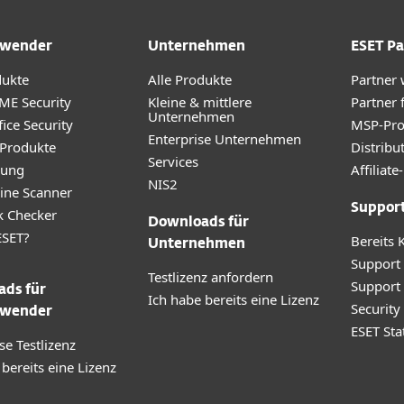
wender
Unternehmen
ESET Pa
dukte
Alle Produkte
Partner
ME Security
Kleine & mittlere
Partner 
Unternehmen
ice Security
MSP-Pr
Enterprise Unternehmen
 Produkte
Distribu
Services
rung
Affilia
NIS2
ine Scanner
Suppor
k Checker
Downloads für
SET?
Bereits 
Unternehmen
Support
Testlizenz anfordern
Support
ds für
Ich habe bereits eine Lizenz
Securit
wender
ESET Sta
se Testlizenz
 bereits eine Lizenz