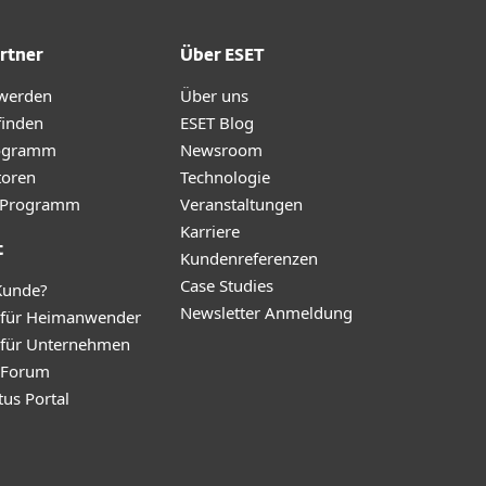
rtner
Über ESET
 werden
Über uns
finden
ESET Blog
ogramm
Newsroom
toren
Technologie
te-Programm
Veranstaltungen
Karriere
t
Kundenreferenzen
Case Studies
Kunde?
Newsletter Anmeldung
 für Heimanwender
 für Unternehmen
y Forum
tus Portal