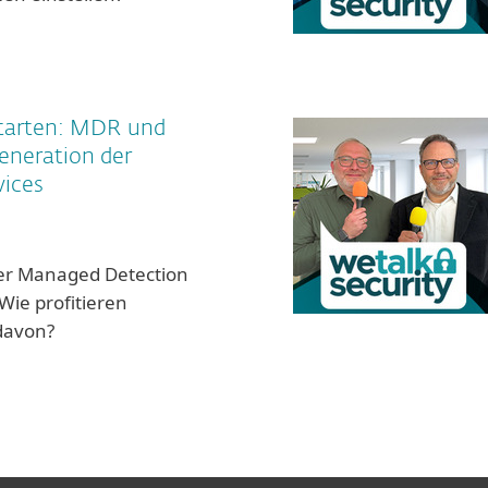
starten: MDR und
eneration der
ices
ter Managed Detection
ie profitieren
davon?