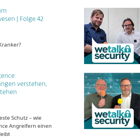
 im
esen | Folge 42
 Kranker?
gence:
ngen verstehen,
stehen
este Schutz – wie
ence Angreifern einen
leibt