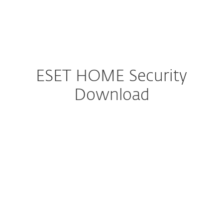
MENU
ESET HOME Security
Download
Um mit dem Download, der
Installation und Aktivierung
fortzufahren: