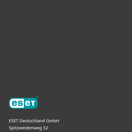
Heimanwender
Unternehmen
ESET Partner
Support
Über ESET
ESET Deutschland GmbH
Spitzweidenweg 32