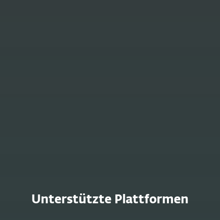
Sie Aufwand und Kosten nachhaltig.
Verbesserte Erkennung und
Reaktion
ESET unterstützt Sie dabei, Risiken
frühzeitig zu erkennen und gezielt zu
handeln – damit Bedrohungen erst gar
keine Chance haben.
Unterstützte Plattformen