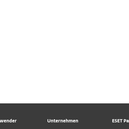
zentral einzus
en
uch Ihren Spam- und Junk-Ordner
auf den Erhalt der E-M
ail bereits erhalten haben und
zusätzliche Information
 oder Ihre E-Mail seit dem Kauf geändert haben,
konta
rt
.
wender
Unternehmen
ESET Pa