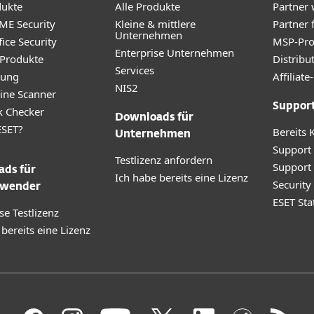
dukte
Alle Produkte
Partner
ME Security
Kleine & mittlere
Partner 
Unternehmen
ice Security
MSP-Pr
Enterprise Unternehmen
 Produkte
Distribu
Services
rung
Affilia
NIS2
ine Scanner
Suppor
k Checker
Downloads für
SET?
Bereits 
Unternehmen
Support
Testlizenz anfordern
Support
ds für
Ich habe bereits eine Lizenz
Securit
wender
ESET Sta
se Testlizenz
 bereits eine Lizenz