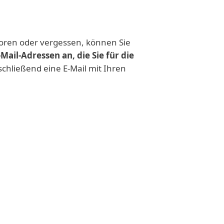
loren oder vergessen, können Sie
Mail-Adressen an, die Sie für die
schließend eine E-Mail mit Ihren
Kunde
sind, empfehlen wir den
 Account
, um alle Lizenzen