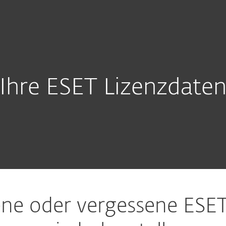
 Unternehmen
Für ESET Partner
ownload
Warum ESET?
Ihre ESET Lizenzdate
ene oder vergessene ESET