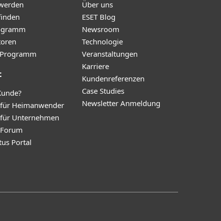
 werden
Über uns
finden
ESET Blog
ogramm
Newsroom
toren
Technologie
te-Programm
Veranstaltungen
Karriere
t
Kundenreferenzen
Case Studies
Kunde?
Newsletter Anmeldung
 für Heimanwender
 für Unternehmen
y Forum
tus Portal