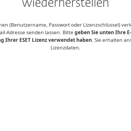
wiederherstellen
nen (Benutzername, Passwort oder Lizenzschlüssel) ver
ail-Adresse senden lassen. Bitte
geben Sie unten Ihre E-
ng Ihrer ESET Lizenz verwendet haben
. Sie erhalten an
Lizenzdaten.
Wenn Sie
Business-
mit ESET HOME. Einfach
ESET PROTECT Hub
 und alles auf einem