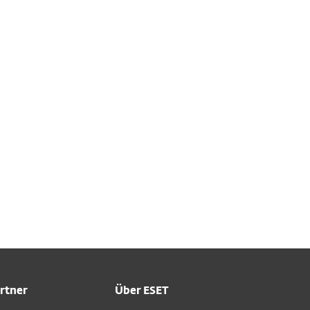
ehen und zu verwalten.
ail.
en benötigen, eine
ktieren Sie bitte unseren
rtner
Über ESET