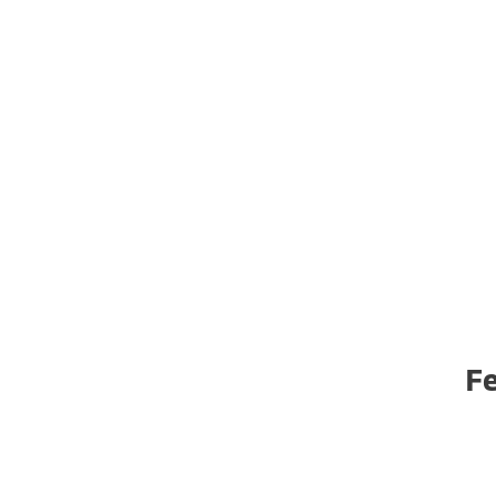
Enthaltene Features
Fe