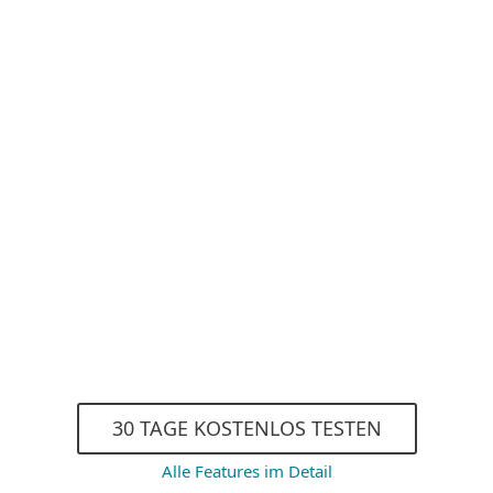
Schutz vor Viren und S
Anti-Phishing
Erweitertes Machine L
Exploit Blocker
Maximale Performance
30 TAGE KOSTENLOS TESTEN
Alle Features im Detail