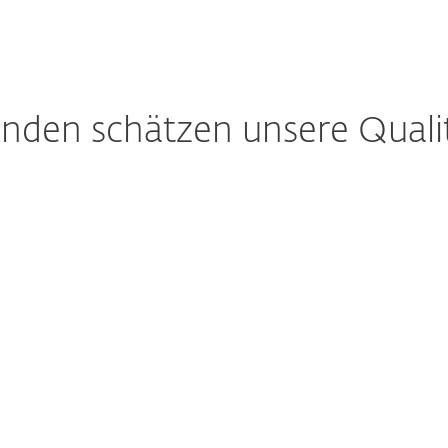
nden schätzen unsere Quali
len per
Intuitiv
WS
netbanking
Wilhelm S., Schweiz
 Slowakei
"Exzellenter Scanner, der
sicheres Gefühl
unauffällig und
n über Online
ressourcenschonend vorgeht.
nziell unsichere
intuitive Benutzeroberfläche
n automatisch
und Bedienung."