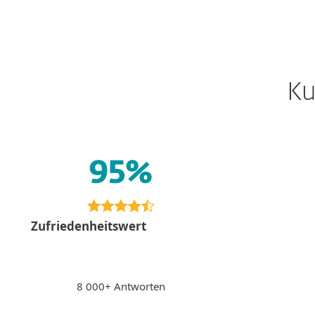
Ku
Bezah
95%
PS
Inter
Peter S.,
"Einfach ein 
Zufriedenheitswert
beim Bezahle
Banking. Pote
Seiten werde
blockiert,"
8 000+ Antworten