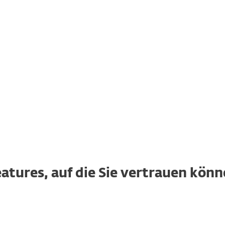
Enthaltene Features
Bereits Kunde?
Preis für neue Lizenz.
atures, auf die Sie vertrauen kön