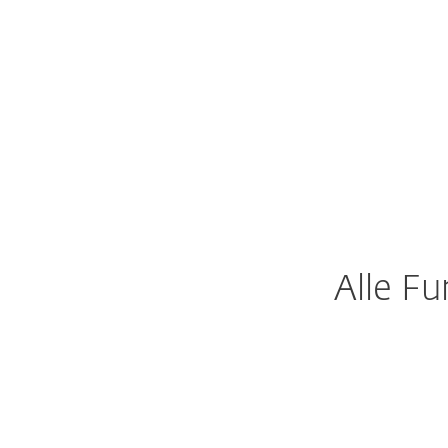
Seit ü
Als Pionier im Einsatz von KI und Machine
11 globalen Forschungs- und Entwicklungsz
NOD32 Antivirus schützt vor bekan
Alle F