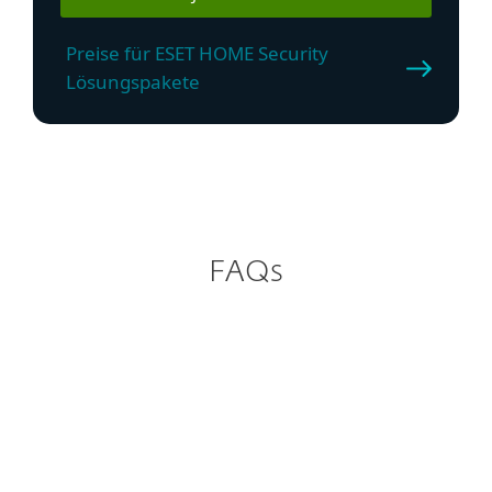
Preise für ESET HOME Security
Lösungspakete
FAQs
Wie kann ich ESET VPN
herunterladen?
Wie kann ich ESET VPN
installieren und aktivieren?