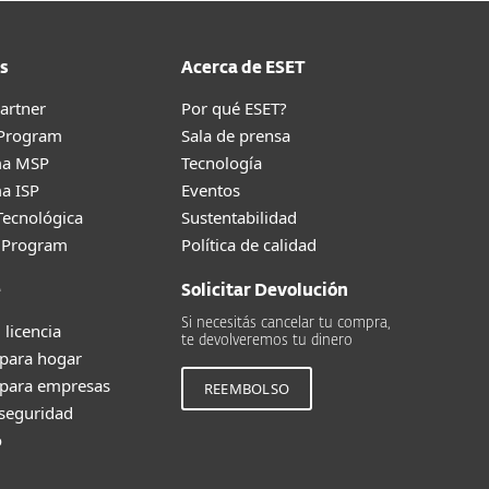
s
Acerca de ESET
artner
Por qué ESET?
 Program
Sala de prensa
ma MSP
Tecnología
a ISP
Eventos
Tecnológica
Sustentabilidad
g Program
Política de calidad
e
Solicitar Devolución
Si necesitás cancelar tu compra,
 licencia
te devolveremos tu dinero
 para hogar
 para empresas
REEMBOLSO
 seguridad
o