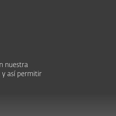
Acerca de
Blog
Tienda
Chile
Cliente existente
n nuestra
 y así permitir