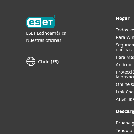
Hogar
Todos lo
ESET Latinoamérica
Para Wi
Nuestras oficinas
Segurid
oficinas
Para Ma
Chile (ES)
Android 
Protecci
la privac
Online s
Link Che
AI Skills
Descarg
Prueba g
Tengo un