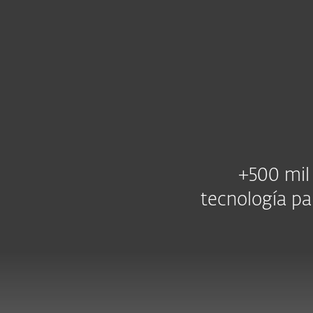
Para el Hogar
Para Empr
CL
ESET | Casos de éxito
Protección para el Hogar
De
+500 mil
tecnología par