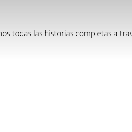
os todas las historias completas a tra
is Institute
Solo Deportes