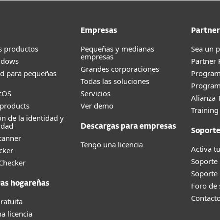
Empresas
Partner
s productos
Pequeñas y medianas
Sea un p
empresas
ndows
Partner
Grandes corporaciones
ad para pequeñas
Progra
Todas las soluciones
Program
cOS
Servicios
Alianza 
products
Ver demo
Trainin
ón de la identidad y
idad
Descargas para empresas
Soport
canner
Tengo una licencia
Activa tu
cker
Soporte
 Checker
Soporte
as hogareñas
Foro de
Contact
ratuita
a licencia