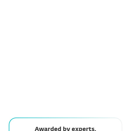
Siempre un paso adelante
ESET LiveGrid® utiliza inteligencia basada en la
nube para detectar rápidamente nuevas
amenazas, manteniéndote protegido contra los
peligros más recientes.
Awarded by experts.