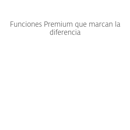
Funciones Premium que marcan la
diferencia
Detén las estafas antes de
que comiencen
Compra y realiza
operaciones bancarias sin
preocupaciones
Recupera tu teléfono
rápidamente