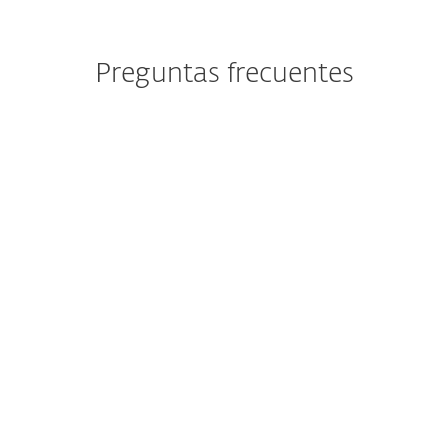
Preguntas frecuentes
¿Es necesario un antivirus para
los dispositivos Android?
¿Cuáles son las señales más
comunes de que mi teléfono
tiene un virus?
¿Cuál es la mejor aplicación de
seguridad móvil para Android?
¿Cómo instalo ESET Mobile
Security?