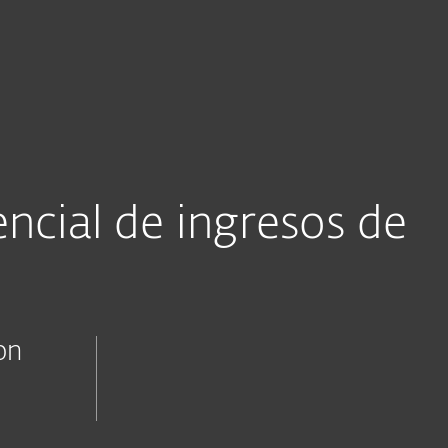
sas
Para Partners
ra
Programa ISP
ESET NetProtect
ncial de ingresos de
on