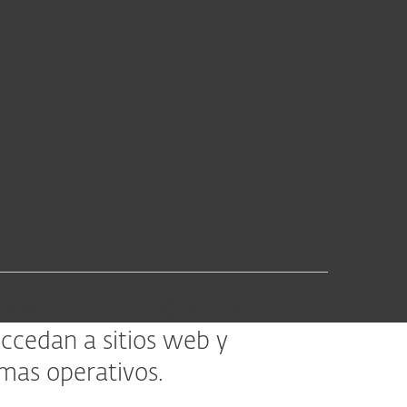
tivos IoT en redes fijas
accedan a sitios web y
emas operativos.