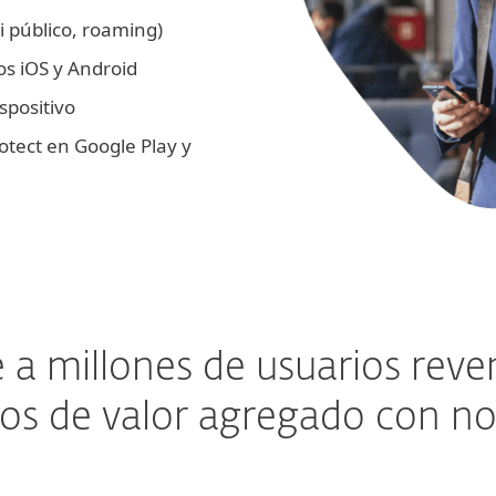
i público, roaming)
os iOS y Android
spositivo
otect en Google Play y
 a millones de usuarios rev
ios de valor agregado con n