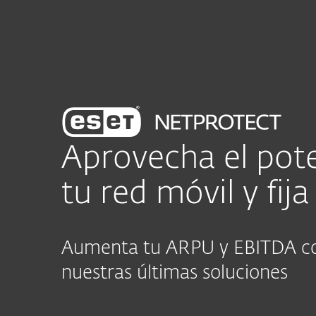
Para el Hogar
Para Empre
CL
Programa Revendedores ESET: Únete aho
Partners
Aprovecha el pote
tu red móvil y fija
Aumenta tu ARPU y EBITDA c
nuestras últimas soluciones