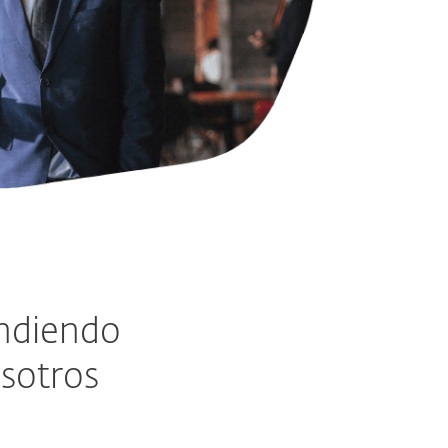
endiendo
osotros