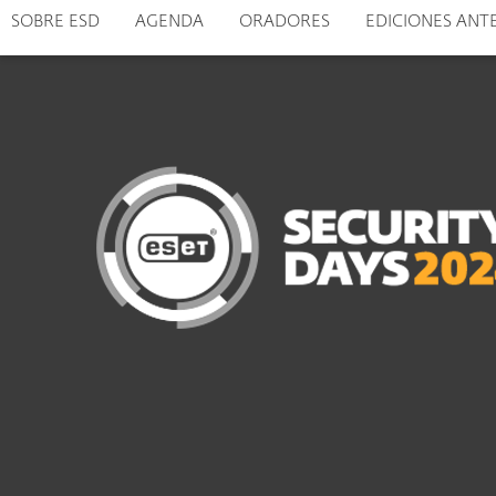
SOBRE ESD
AGENDA
ORADORES
EDICIONES AN
Para el Hogar
Para Empr
CL
ESET Security Days 2024
Protección para el Hogar
De