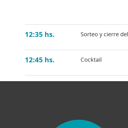
que construyan un
12:35 hs.
Sorteo y cierre de
12:45 hs.
Cocktail