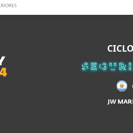
TERIORES
esas
Para Partners
scargar
¿Por qué ESET?
CICLO
JW MAR