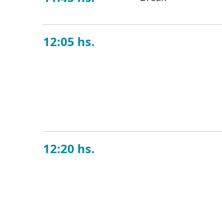
12:05 hs.
Leyes de pro
En esta charla abo
Explicaremos el al
organizaciones.
12:20 hs.
La cultura de
En un mundo en co
capacidad de ajust
tenga acceso a la
cambio de paradig