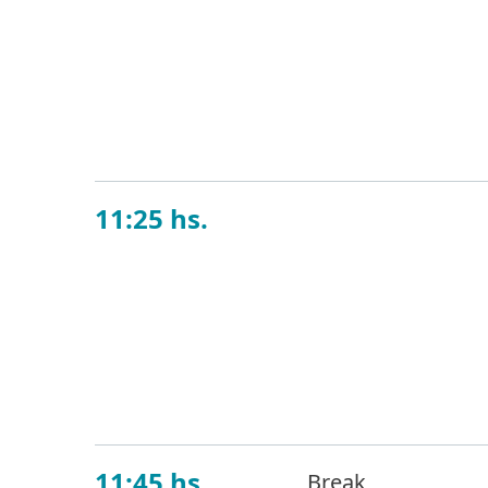
En un mundo donde
protección de la i
clave de esta prob
ataques sofistica
11:25 hs.
Protección de
Los ciberciminales
técnicas y táctic
tecnologías y proc
organización y com
11:45 hs.
Break