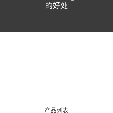
的好处
使用反垃圾邮件进行恶意软件防护
易于管理、灵活
报告
产品列表