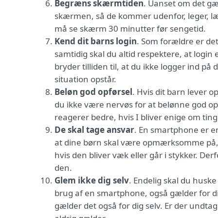
Begræns skærmtiden
. Uanset om det gæl
skærmen, så de kommer udenfor, leger, læser,
må se skærm 30 minutter før sengetid.
Kend dit barns login
. Som forældre er de
samtidig skal du altid respektere, at login e
bryder tilliden til, at du ikke logger ind p
situation opstår.
Beløn god opførsel
. Hvis dit barn lever 
du ikke være nervøs for at belønne god opf
reagerer bedre, hvis I bliver enige om ti
De skal tage ansvar
. En smartphone er en
at dine børn skal være opmærksomme på, at
hvis den bliver væk eller går i stykker. D
den.
Glem ikke dig selv
. Endelig skal du huske
brug af en smartphone, også gælder for dig 
gælder det også for dig selv. Er der undtage