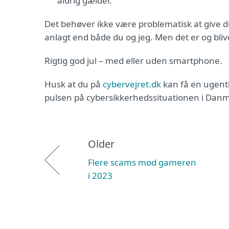
aldrig gælder.
Det behøver ikke være problematisk at give d
anlagt end både du og jeg. Men det er og blive
Rigtig god jul – med eller uden smartphone.
Husk at du på
cybervejret.dk
kan få en ugentl
pulsen på cybersikkerhedssituationen i Danm
Older
Flere scams mod gameren
i 2023