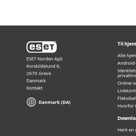
Til hje
Alle hj
ESET Norden ApS
Android
Korskildelund 6,
Identitet
2670 Greve
privatliv
Danmark
Online-s
Kontakt
Linkkont
Fleksibe
Danmark (DA)
Hvorfor 
Downlo
Hent en 