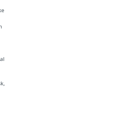
ke
n
al
sk,