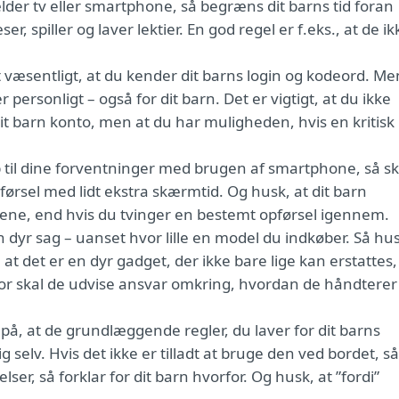
der tv eller smartphone, så begræns dit barns tid foran
 spiller og laver lektier. En god regel er f.eks., at de ik
t væsentligt, at du kender dit barns login og kodeord. Me
r personligt – også for dit barn. Det er vigtigt, at du ikke
å dit barn konto, men at du har muligheden, hvis en kritisk
op til dine forventninger med brugen af smartphone, så sk
ørsel med lidt ekstra skærmtid. Og husk, at dit barn
ngene, end hvis du tvinger en bestemt opførsel igennem.
 dyr sag – uanset hvor lille en model du indkøber. Så hu
 det er en dyr gadget, der ikke bare lige kan erstattes,
erfor skal de udvise ansvar omkring, hvordan de håndterer
 på, at de grundlæggende regler, du laver for dit barns
selv. Hvis det ikke er tilladt at bruge den ved bordet, så
lser, så forklar for dit barn hvorfor. Og husk, at ”fordi”