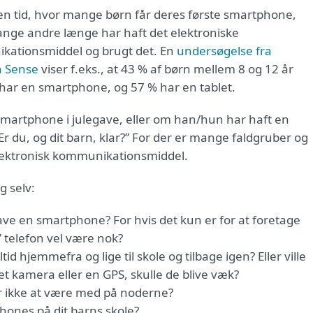
 en tid, hvor mange børn får deres første smartphone,
ge andre længe har haft det elektroniske
ationsmiddel og brugt det. En
undersøgelse fra
 Sense
viser f.eks., at 43 % af børn mellem 8 og 12 år
 har en smartphone, og 57 % har en tablet.
smartphone i julegave, eller om han/hun har haft en
”Er du, og dit barn, klar?” For der er mange faldgruber og
elektronisk kommunikationsmiddel.
g selv:
have en smartphone? For hvis det kun er for at foretage
’ telefon vel være nok?
d hjemmefra og lige til skole og tilbage igen? Eller ville
 et kamera eller en GPS, skulle de blive væk?
or ikke at være med på noderne?
hones på dit barns skole?