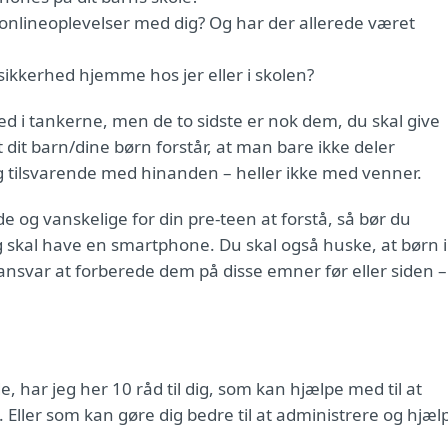
me onlineoplevelser med dig? Og har der allerede været
tsikkerhed hjemme hos jer eller i skolen?
d i tankerne, men de to sidste er nok dem, du skal give
at dit barn/dine børn forstår, at man bare ikke deler
 tilsvarende med hinanden – heller ikke med venner.
e og vanskelige for din pre-teen at forstå, så bør du
 skal have en smartphone. Du skal også huske, at børn i
 ansvar at forberede dem på disse emner før eller siden –
de, har jeg her 10 råd til dig, som kan hjælpe med til at
 Eller som kan gøre dig bedre til at administrere og hjæl