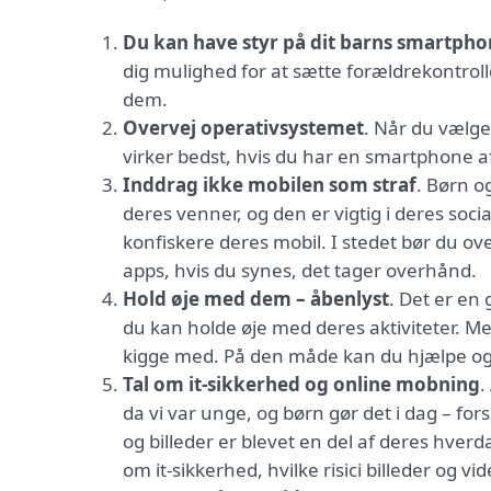
Du kan have styr på dit barns smartph
dig mulighed for at sætte forældrekontrol
dem.
Overvej operativsystemet
. Når du vælge
virker bedst, hvis du har en smartphone
Inddrag ikke mobilen som straf
. Børn o
deres venner, og den er vigtig i deres socia
konfiskere deres mobil. I stedet bør du o
apps, hvis du synes, det tager overhånd.
Hold øje med dem – åbenlyst
. Det er en 
du kan holde øje med deres aktiviteter. Me
kigge med. På den måde kan du hjælpe og
Tal om it-sikkerhed og online mobning
.
da vi var unge, og børn gør det i dag – fors
og billeder er blevet en del af deres hverd
om it-sikkerhed, hvilke risici billeder og v