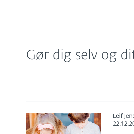
Til hjemmet
Til virksomh
DK
Om ESET
Nyheder
Gør dig selv o
Om ESET
Newsroom
Gør dig selv og di
Leif Je
22.12.2