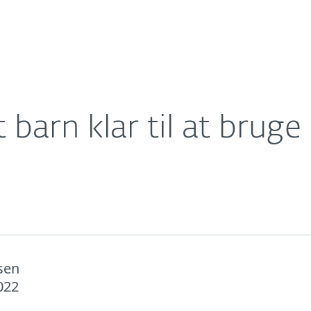
eder
Til partnere
Om
g dit barn klar til at bruge en smartphone
Careers
Contact
t barn klar til at bru
nsen
022