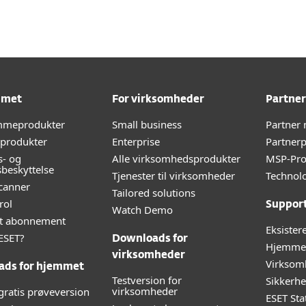
mmet
For virksomheder
Partner
emmeprodukter
Small business
Partner
-produkter
Enterprise
Partner
s- og
Alle virksomhedsprodukter
MSP-Pr
sbeskyttelse
Tjenester til virksomheder
Technolo
canner
Tailored solutions
rol
Suppor
Watch Demo
lt abonnement
Eksister
ESET?
Downloads for
Hjemmeb
virksomheder
Virksom
ads for hjemmet
Testversion for
Sikkerh
virksomheder
gratis prøveversion
ESET Sta