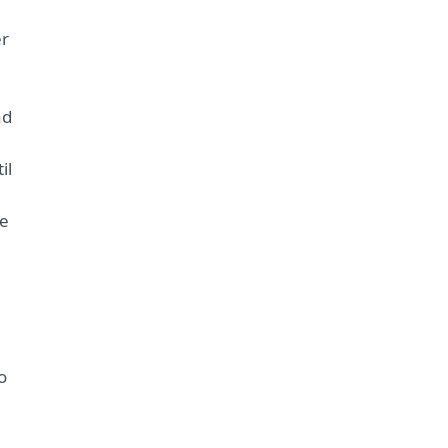
er
åd
il
te
o