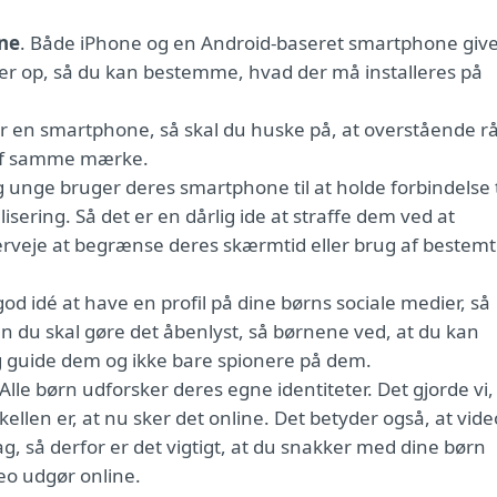
one
. Både iPhone og en Android-baseret smartphone giv
ler op, så du kan bestemme, hvad der må installeres på
r en smartphone, så skal du huske på, at overstående r
 af samme mærke.
g unge bruger deres smartphone til at holde forbindelse t
lisering. Så det er en dårlig ide at straffe dem ved at
verveje at begrænse deres skærmtid eller brug af bestem
god idé at have en profil på dine børns sociale medier, så
n du skal gøre det åbenlyst, så børnene ved, at du kan
 guide dem og ikke bare spionere på dem.
 Alle børn udforsker deres egne identiteter. Det gjorde vi,
kellen er, at nu sker det online. Det betyder også, at vide
ag, så derfor er det vigtigt, at du snakker med dine børn
ideo udgør online.