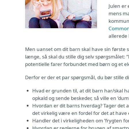
Julen er
mens man
kommunik
Common
allerede
Men uanset om dit barn skal have sin første 
længe, så skal du stille dig selv spørgsmålet: 
potentielle farer forbundet med børn og et 
Derfor er der et par spørgsmål, du bør stille di
Hvad er grunden til, at dit barn har/skal 
opkald og sende beskeder, så ville en ’dum
Hvordan er dit barns hverdag? Tager det alti
det virkelig være en fordel for det at have
Handler det i virkeligheden om ’frygten f
Hvordan er reglerne for brugen af smartp