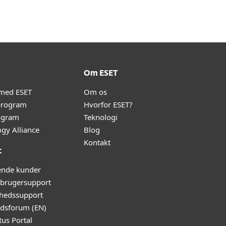
Om ESET
 med ESET
Om os
program
Hvorfor ESET?
ogram
Teknologi
gy Alliance
Blog
Kontakt
t
ende kunder
rugersupport
hedssupport
edsforum (EN)
tus Portal