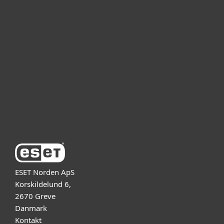
Til hjemmet
For virksomheder
Partner
Support
Om ESET
ESET Norden ApS
Korskildelund 6,
2670 Greve
Danmark
Kontakt