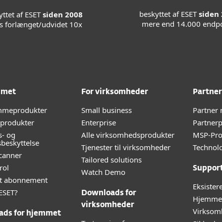
beskyttet af ESET
siden
yttet af ESET
siden 2008
mere end 14.000 endpo
ns forlænget/udvidet 10x
mmet
For virksomheder
Partner
emmeprodukter
Small business
Partner
-produkter
Enterprise
Partner
s- og
Alle virksomhedsprodukter
MSP-Pr
sbeskyttelse
Tjenester til virksomheder
Technolo
canner
Tailored solutions
rol
Suppor
Watch Demo
lt abonnement
Eksister
ESET?
Downloads for
Hjemmeb
virksomheder
Virksom
ads for hjemmet