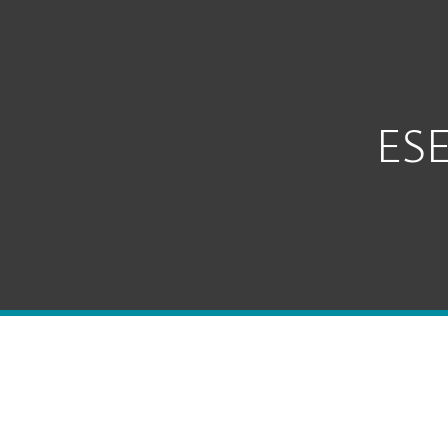
Til hjemmet
Til virksom
DK
Til virksomheder
Enquiry
Platform
Løsninger
ESE