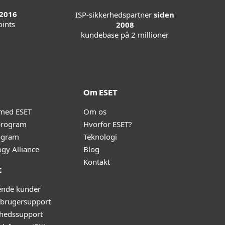
 2016
ISP-sikkerhedspartner
siden
ints
2008
kundebase på 2 millioner
Om ESET
 med ESET
Om os
program
Hvorfor ESET?
ogram
Teknologi
gy Alliance
Blog
Kontakt
t
ende kunder
rugersupport
hedssupport