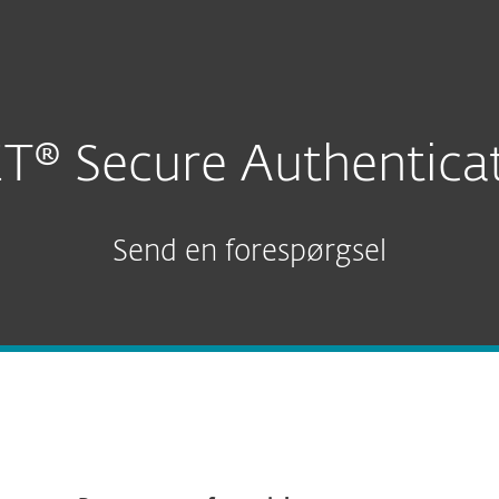
heder
Til partnere
Tjenester
Hvorfor ESET?
T® Secure Authentica
Send en forespørgsel