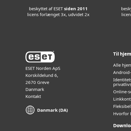
beskyttet af ESET
siden 2011
besk
licens forlænget 3x, udvidet 2x
lice
Til hje
Alle hj
ESET Norden ApS
Android
Korskildelund 6,
Identitet
2670 Greve
privatliv
Danmark
Online-s
Kontakt
Linkkont
Fleksibe
Danmark (DA)
Hvorfor 
Downlo