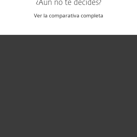
¿Aún no te decides?
Ver la comparativa completa
Hogar
Empresas
Partners
Soporte
Acerca de ESET