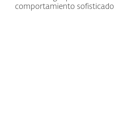
comportamiento sofisticado
Velocidad
Diseñado para que sigas
corriendo rápido y sin
interrupciones.
Detección
Bloquea y elimina incluso las
amenazas más avanzadas.