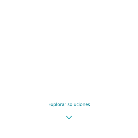
PROTECCIÓN EN
FÁCIL
MÚLTIPLES CAPAS
DE USAR
MÍNIMO IMPACTO EN
SOPORTE EN TU
LOS RECURSOS
IDIOMA
Explorar soluciones