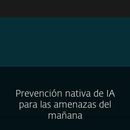
MENU
ESET NOMBRADA A “ELECCIÓN DE LOS CLIENTES” EN
GARTNER® PEER INSIGHTS™ 2026
MÁS INFORMACIÓN
Prevención nativa de IA
para las amenazas del
mañana