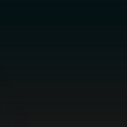
ESET HOME Security
Premium
¡Protege tu PC, macOS, smartphones o
tablets y evita las infracciones antes de
que ocurran!
COMPRAR