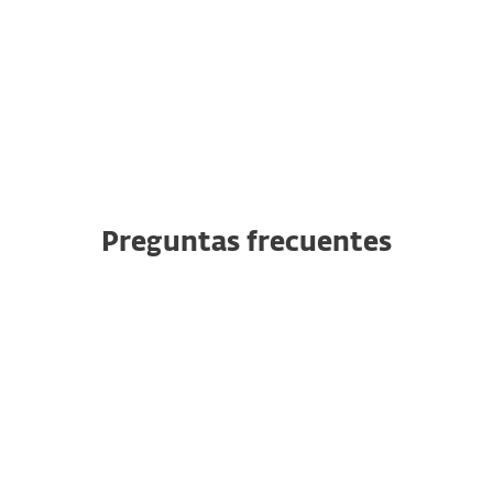
Preguntas frecuentes
¿Por qué es importante tener
protección contra el robo de
identidad?
¿Qué es el robo de identidad?