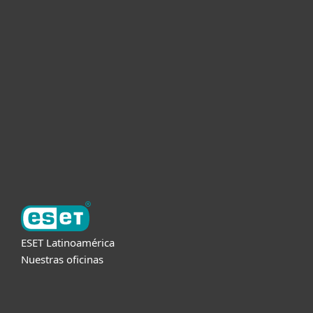
Hogar
Empresas
Partners
Soporte
Acerca de ESET
ESET Latinoamérica
Nuestras oficinas