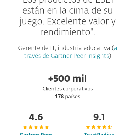
"Los productos de ESET
están en la cima de su
juego.
Excelente valor y
rendimiento".
Gerente de IT, industria educativa (
a
través de Gartner Peer Insights
)
+500 mil
Clientes corporativos
178
países
4.6
9.1
Gartner Peer
TrustRadius