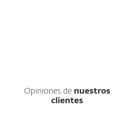
de la seguridad de la información de tu
compañía.
EXPLORAR SERVICIO
Opiniones de
nuestros
clientes