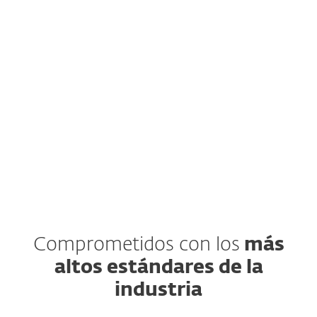
Robert Heines, Information Security
Manager, Royal Swinkels Brewers
VER VIDEO
Comprometidos con los
más
altos estándares de la
industria