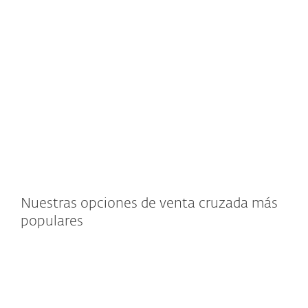
EXPLORAR
EXPL
SOLUCIÓN
SOLU
Nuestras opciones de venta cruzada más
populares
Seguridad para servidores
SharePoint