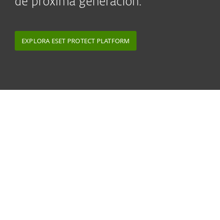
de próxima generación.
EXPLORA ESET PROTECT PLATFORM
¿Qué dicen nuestros Partners
MSP?
Las soluciones de ESET son ofrecidas por más de
10.000 MSP en todo el mundo. Muchos socios
MSP de ESET trabajan con nosotros para adaptar
su provisión de seguridad a clientes específicos
del sector, por ejemplo, en atención médica,