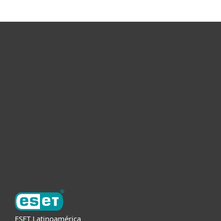
Hogar
Empresas
Partners
Soporte
Acerca de ESET
ESET Latinoamérica