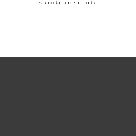
seguridad en el mundo.
We Live Security
Blog Corporativo
Hogar
Empresas
Partners
Soporte