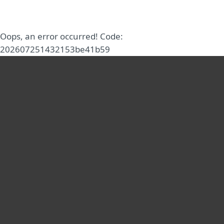
MENU
Oops, an error occurred! Code:
202607251432153be41b59
Для дома
Для бизнеса
Партнёры
Поддержка
Об ESET