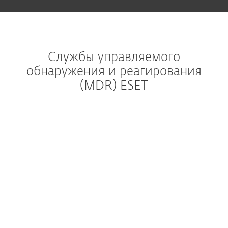
Службы управляемого
обнаружения и реагирования
(MDR) ESET
Управ
Группа глобального анализа